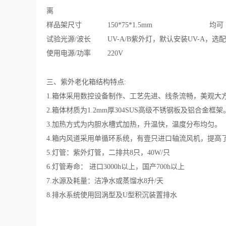
离
样品架尺寸
150*75*1.5mm
均可
试验光源/波长
UV-A/B紫外灯，默认安装UV-A，选配
使用电源/功率
220V
三、紫外老化箱
结构特点:
1.箱体采用数控设备制作、工艺先进、线条流畅，美观大
2.箱体材质为1.2mm厚304SUS高级不锈钢板及铝合金框架
3.加热方式为内胆水槽式加热，升温快，温度分布均匀。
4.箱内风道采用单循环系统，有壹只进口轴流风机，提高
5.灯管：紫外灯管，二排共8只，40W/只
6.灯管寿命： 进口3000h以上，国产700h以上
7.水源及耗量：洁净水或蒸馏水8升/天
8.排水系统使用回涡型及U型积沉装置排水