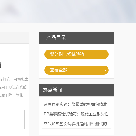
产品目录
紫外耐气候试验箱
箱
查看全部
V-B灯管，可模拟太
备用于测试在光照
热点新闻
强度下降、氧化
从原理到实践：盐雾试验机如何精准
模拟海洋腐蚀环境？
PP盐雾腐蚀试验箱：现代工业耐久性
评价的关键技术装备
空气加热盐雾试验机是耐用性测试的
重要工具