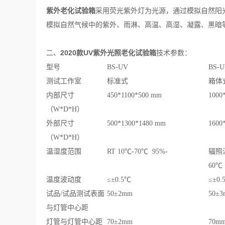
紫外老化试验箱
采用荧光紫外灯为光源，通过模拟自然阳
模拟自然气候中的紫外、雨淋、高温、高湿、凝露、黑暗
2020款UV紫外光照老化试验箱
技术
二、
参数：
型号
BS-UV
BS-U
测试工作室
标准式
箱体
内部尺寸
450*1100*500 mm
1000
（W*D*H）
外部尺寸
500*1300*1480 mm
1600
（W*D*H）
温湿度范围
RT 10℃-70℃ 95%-
辐照温
60℃
温度波动度
≤±0.5℃
≤±0.
试品/试品测试表面
50±2mm
50±
与灯管中心距
灯管与灯管中心距
70±2mm
70m