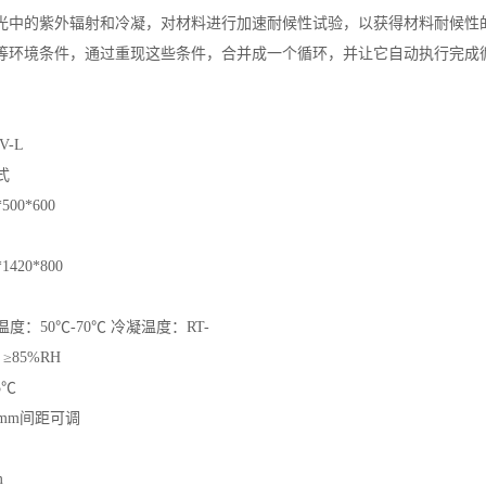
光中的紫外辐射和冷凝，对材料进行加速耐候性试验，以获得材料耐候性
等环境条件，通过重现这些条件，合并成一个循环，并让它自动执行完成
V-L
式
*500*600
*1420*800
度：50℃-70℃ 冷凝温度：RT-
 ≥85%RH
5℃
3mm间距可调
m