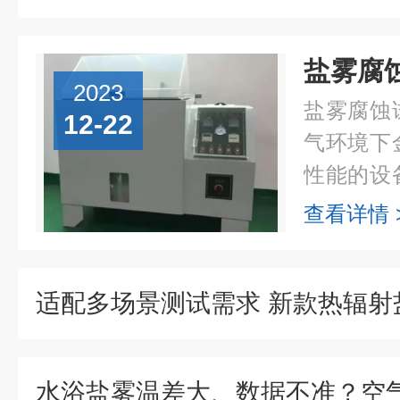
2023
盐雾腐蚀
12-22
气环境下
性能的设
骤能够保
查看详情 
运行，下
的步骤。1.