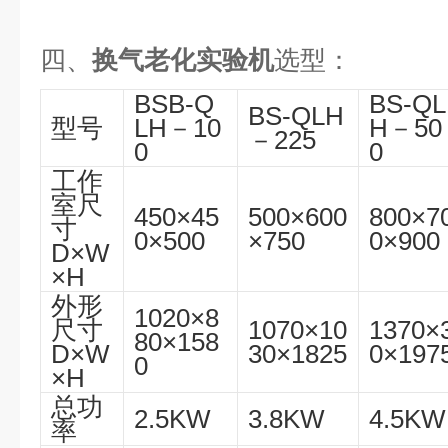
四、
换气老化实验机
选型：
BSB-Q
BS-QL
BS-QLH
型号
LH－10
H－50
－225
0
0
工作
室尺
450×45
500×600
800×7
寸
0×500
×750
0×900
D×W
×H
外形
1020×8
尺寸
1070×10
1370×
80×158
D×W
30×1825
0×197
0
×H
总功
2.5KW
3.8KW
4.5KW
率