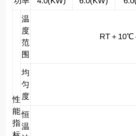
功率
4.0(KW)
6.0(KW)
6.0
温
度
RT＋10℃
范
围
均
匀
度
性
能
恒
指
温
标