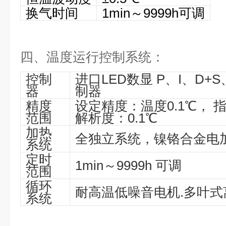
换气时间
1min～9999h可调
四、温度运行控制系统：
控制
进口LED数显 P、I、D+
器
制器
精度
设定精度：温度0.1℃， 
范围
解析度：0.1℃
加热
全独立系统，镍铬合金电
系统
定时
1min～9999h 可调
范围
循环
耐高温低噪音电机.多叶式
系统