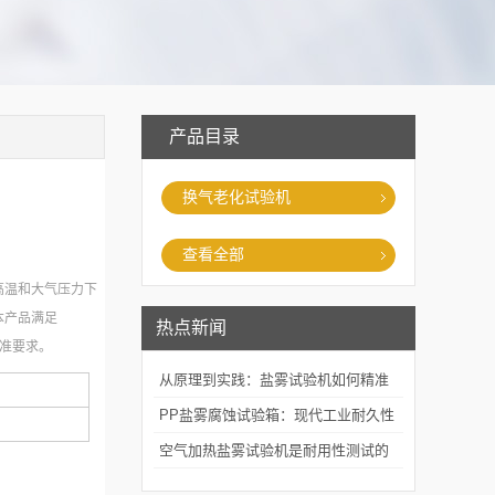
产品目录
换气老化试验机
查看全部
高温和大气压力下
本产品满足
热点新闻
验标准要求。
从原理到实践：盐雾试验机如何精准
模拟海洋腐蚀环境？
PP盐雾腐蚀试验箱：现代工业耐久性
评价的关键技术装备
空气加热盐雾试验机是耐用性测试的
重要工具