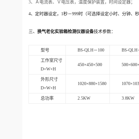
3、Ａ电流表、Ｖ电压表，温度保护装置，时间设定器；
4、定时器设定，1秒－999时（可选择设定小时、分钟、秒
三、
换气老化实验箱
检测仪器设备
技术参数：
型号
BS-QLH－100
BS-QLH
工作室尺寸
450×450×500
500×600
D×W×H
外形尺寸
1020×880×1580
1070×10
D×W×H
总功率
2.5KW
3.8KW