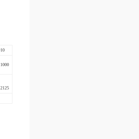
10
×1000
×2125