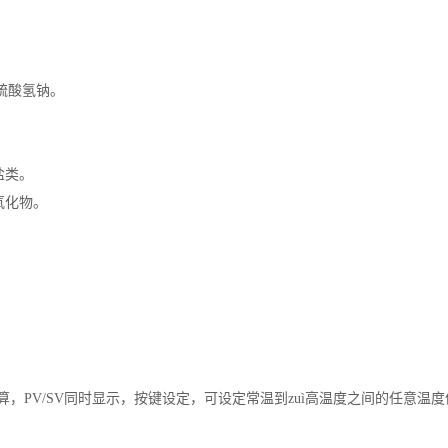
硫酸氢钠。
盐类。
氧化物。
算，PV/SV同时显示，按键设定，可设定常温到zuì高温度之间的任意温