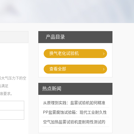
产品目录
换气老化试验机
查看全部
和大气压力下的空
品满足
热点新闻
验标准要求。
从原理到实践：盐雾试验机如何精准
模拟海洋腐蚀环境？
PP盐雾腐蚀试验箱：现代工业耐久性
评价的关键技术装备
空气加热盐雾试验机是耐用性测试的
重要工具