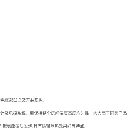
避免底部凹凸及开裂现象.
设计及电控系统，能保持整个房间温度高度均匀性，大大高于同类产品
质为聚氨酯硬质发泡,具有质轻隔热效果好等特点.