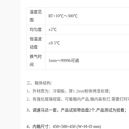
温度范
RT+10℃～300℃
围
均匀度
±2℃
恒温波
±0.5℃
动度
换气时
1min～9999h可调
间
三、箱体结构：
1、外材质为：冷钢板，厚1.2mm粉体烤漆处理；
2、有强化玻璃视窗，可看箱内产品,箱内装有灯,需要灯
3、调速马达一套，产品试验带齿盘2个,产品测试为挂着；
4、内箱尺寸：450×500×450 (W×H×D mm)