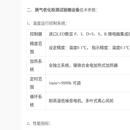
二、
换气老化检测试验箱设备
技术参数：
1、温度运行控制系统：
控制器
进口LED数显 P、I、D+S、S、R.微电脑集
精度范
设定精度：温度0.1℃， 指示精度：温度0.1℃
围
加热系
全独立系统，镍铬合金电加热式加热器
统
定时范
1min～9999h 可调
围
循环系
耐高温低噪音电机。多叶式离心风轮
统
2、性能指标：