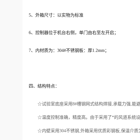
5、外箱尺寸：以实物为标准
6、控制器位于机台右侧，单门由右至左开启；
7、内材质为：304#不锈钢板：厚1.2mm；
四、结构特点：
☆试验室底座采用8#槽钢网式结构焊接,承载力强,能
☆温度控制准确，精度高。由于采用了*的风道系统
☆内壁采用304不锈钢,外箱采用优质彩钢板,保温介