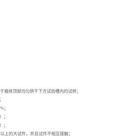
安装于箱体顶部均匀烘干下方试验槽内的试样；
；
0%；
定）；
定）；
个以上的大试件，并且试件不相互接触；