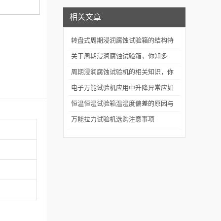
相关文章
转盘式周期浸润腐蚀试验箱的结构特
征
关于周期浸润腐蚀试验箱，你知多
少？
周期浸润腐蚀试验机的相关知识，你
知道多少
电子万能试验机应用中升降异常应如
何处理
恒温恒湿试验箱温湿度偏差的原因与
解决办法
万能拉力试验机选购注意事项