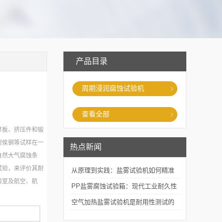
产品目录
周期浸润腐蚀试验机
查看全部
厚板、挤压件和锻
耐侯钢等试样在一
热点新闻
自然大气腐蚀条
试验，来评价其耐
从原理到实践：盐雾试验机如何精准
验室及航空、航
模拟海洋腐蚀环境？
PP盐雾腐蚀试验箱：现代工业耐久性
评价的关键技术装备
空气加热盐雾试验机是耐用性测试的
重要工具