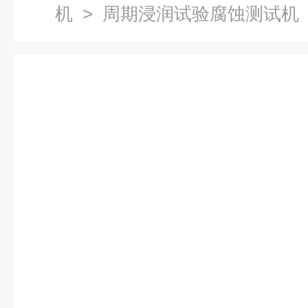
机
> 周期浸润试验腐蚀测试机