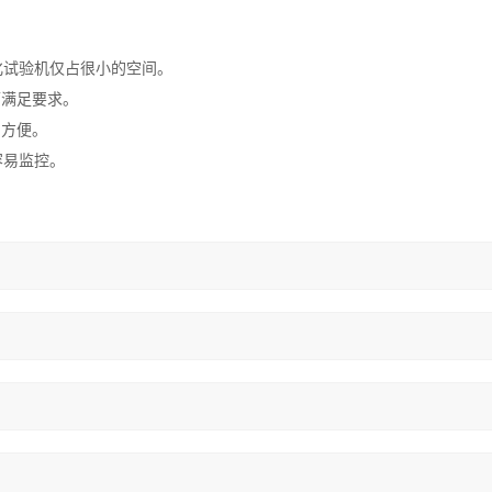
化试验机仅占很小的空间。
可满足要求。
护方便。
容易监控。