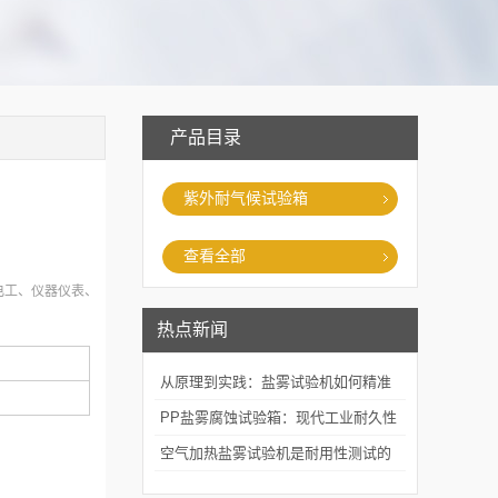
产品目录
紫外耐气候试验箱
查看全部
电工、仪器仪表、
热点新闻
从原理到实践：盐雾试验机如何精准
模拟海洋腐蚀环境？
PP盐雾腐蚀试验箱：现代工业耐久性
评价的关键技术装备
空气加热盐雾试验机是耐用性测试的
重要工具