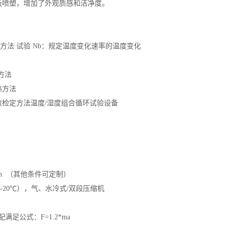
板喷塑，增加了外观质感和洁净度。
分 试验方法 试验 Nb：规定温度变化速率的温度变化
验方法
变湿热方法
基本参数检定方法温度/湿度组合循环试验设备
min （其他条件可定制）
-20℃），气、水冷式/双段压缩机
足公式：F=1.2*ma