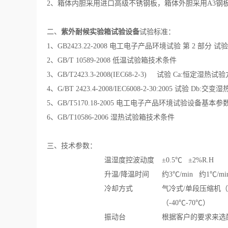
2、箱体内胆采用进口高级不锈钢板，箱体外胆采用A3钢
二、
紫外耐候实验箱试验设备
试验标准：
1
、GB2423.22-2008 电工电子产品环境试验 第 2 部
2、GB/T 10589-2008 低温试验箱技术条件
3、GB/T2423.3-2008(IEC68-2-3) 试验 Ca:恒定湿热试
4
、G/BT 2423.4-2008/IEC6008-2-30:2005 试验 Db:交
5、GB/T5170.18-2005 电工电子产品环境试验设备
6、GB/T10586-2006 湿热试验箱技术条件
三、
技术参数：
温湿度控波动度
±0.5℃ ±2%R.H
升温/降温时间
约3℃/min 约1℃/
冷却方式
气冷式/单段压缩机（
（-40℃-70℃）
振动台
根据客户的要求来选配满