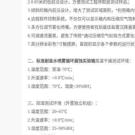
2
.
0.85米的低前沿设计，方便测试工程师取放测试样品；
3
.倾斜的箱内前沿设计，增大了测试区域面积，*利用箱内
4.远程软件控制系统，不仅仅可以显示箱内和压缩空气
5
.多方位调节雾化喷嘴，方便使用者找到最佳盐雾沉降量
6
.可调速流量泵，避免了传统*通过压缩空气虹吸方式雾
7
.高分辨全彩色7寸触摸屏，直观的显示各个参数的运行状
二、
标准
耐盐水喷雾循环腐蚀实验箱
高温干燥测试环境：
1.温度范围：室温-70℃；
2.升温速率：>0.8℃/min；
3.湿度范围：70℃，湿度<30%RH；
三、控湿测试环境（外置独立机组）：
1.温度范围：20~65℃
2.升温速率：>0.8℃/min；
3.湿度范围：25~98%RH；