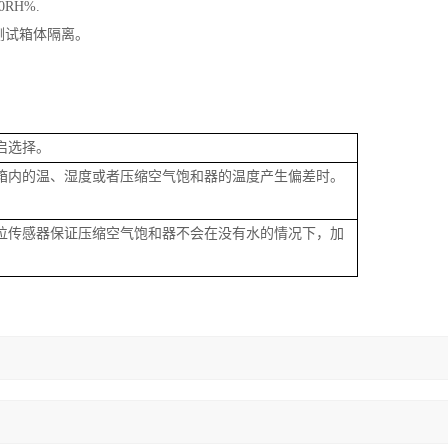
0RH%.
测试箱体隔离。
启选择。
当箱内的温、湿度或者压缩空气饱和器的温度产生偏差时。
水位传感器保证压缩空气饱和器不会在没有水的情况下，加