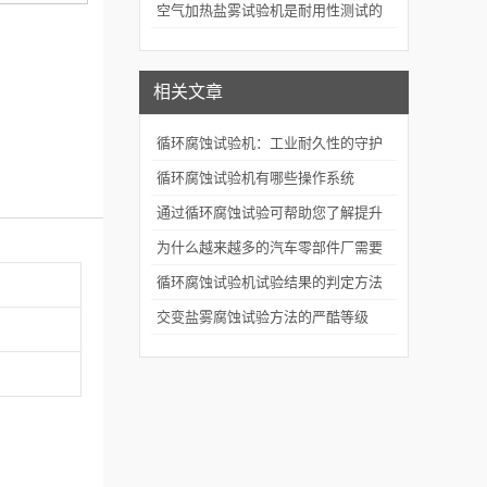
评价的关键技术装备
空气加热盐雾试验机是耐用性测试的
重要工具
相关文章
循环腐蚀试验机：工业耐久性的守护
者
循环腐蚀试验机有哪些操作系统
通过循环腐蚀试验可帮助您了解提升
产品
为什么越来越多的汽车零部件厂需要
循环腐蚀试验机
循环腐蚀试验机试验结果的判定方法
有哪些
交变盐雾腐蚀试验方法的严酷等级