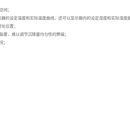
空间；
饱和器的设定温度和实际温度曲线，还可以显示箱内的设定湿度和实际湿度
雾化位置；
化盐雾，难以调节沉降量均匀性的弊端；
况；