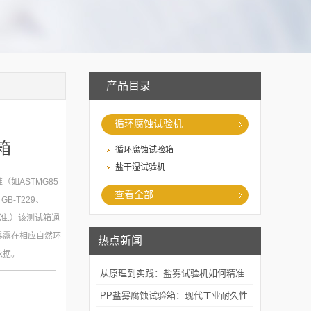
产品目录
循环腐蚀试验机
箱
循环腐蚀试验箱
盐干湿试验机
如ASTMG85
查看全部
、GB-T229、
等标准.）该测试箱通
暴露在相应自然环
热点新闻
依据。
从原理到实践：盐雾试验机如何精准
模拟海洋腐蚀环境？
PP盐雾腐蚀试验箱：现代工业耐久性