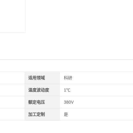
适用领域
科研
温度波动度
1℃
额定电压
380V
加工定制
是