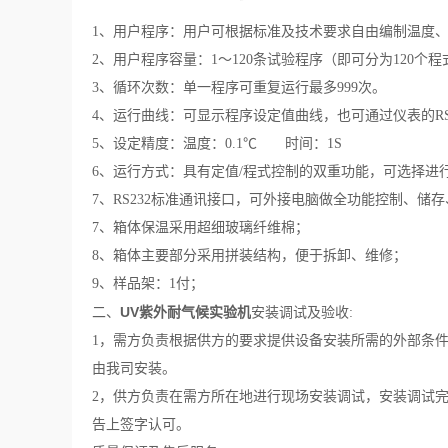
1
、
用户程序：用户可根据标准及技术要求自由编制温度
2
、
用户程序容量：
1～120条试验程序（即可分为120个程
3
、
循环次数：单一程序可重复运行最多
999次。
4
、
运行曲线：可显示程序设定值曲线，也可通过仪表的
R
5
、
设定精度：温度：
0.1℃ 时间：1S
6
、
运行方式：具有定值
/程式控制的双重功能，可选择进
7
、
RS232标准通讯接口，可外接电脑做全功能控制、储
7、箱体保温采用超细玻璃纤维棉；
8、箱体主要部分采用拼装结构，便于拆卸、维修；
9、样品架：1付；
UV紫外耐气候实验机
二
、
安装调试及验收
:
1，需方负责根据供方的要求提供设备安装所需的外部条
由我司安装。
2，供方负责在需方所在地进行现场安装调试，安装调试
告上签字认可。