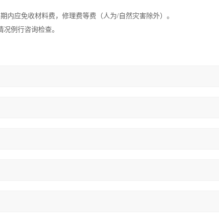
修期内应免收材料费，修理费等费（人为
/自然灾害除外）。
情况例行咨询检查。