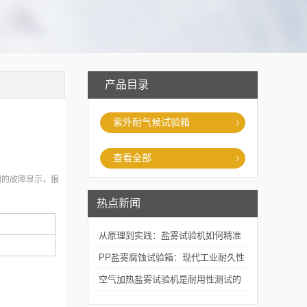
产品目录
紫外耐气候试验箱
查看全部
细的故障显示，报
热点新闻
从原理到实践：盐雾试验机如何精准
模拟海洋腐蚀环境？
PP盐雾腐蚀试验箱：现代工业耐久性
评价的关键技术装备
空气加热盐雾试验机是耐用性测试的
重要工具