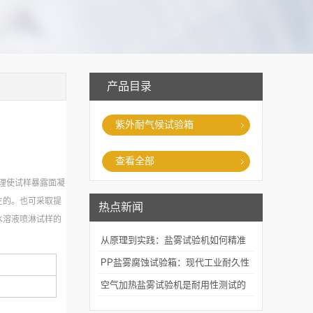
产品目录
紫外耐气候试验箱
查看全部
理使试样暴露面凝
生的。也可采取提
热点新闻
水溶液喷淋试样的
从原理到实践：盐雾试验机如何精准
模拟海洋腐蚀环境？
PP盐雾腐蚀试验箱：现代工业耐久性
评价的关键技术装备
空气加热盐雾试验机是耐用性测试的
重要工具