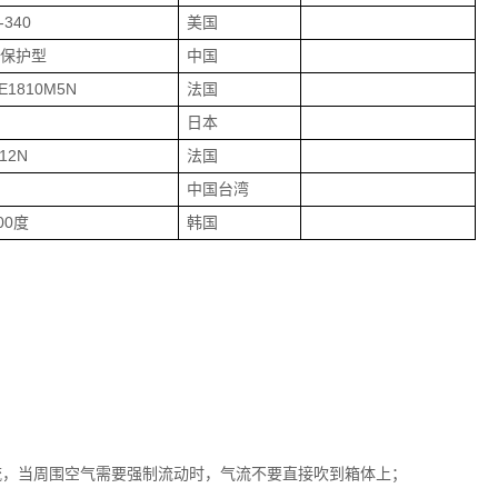
-340
美国
电保护型
中国
E1810M5N
法国
日本
12N
法国
中国台湾
00度
韩国
流，当周围空气需要强制流动时，气流不要直接吹到箱体上；