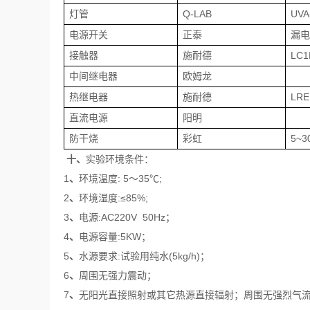
灯管
Q-LAB
UVA
电源开关
正泰
漏
接触器
施耐德
LC1
中间继电器
欧姆龙
热继电器
施耐德
LRE
直流电源
阳明
防干烧
彩虹
5~3
十、
实验环境条件：
1
、
环境温度: 5～35℃;
2
、
环境湿度:≤85%;
3
、
电源:AC220V 50Hz；
4
、
电源容量:5KW；
5
、
水源要求:试验用纯水(5kg/h)；
6
、
周围无强力震动；
7
、
无阳光直接照射或其它热源直接辐射；周围无强烈气