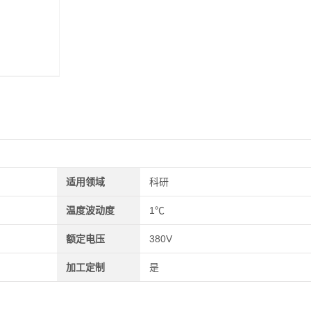
适用领域
科研
温度波动度
1℃
额定电压
380V
加工定制
是