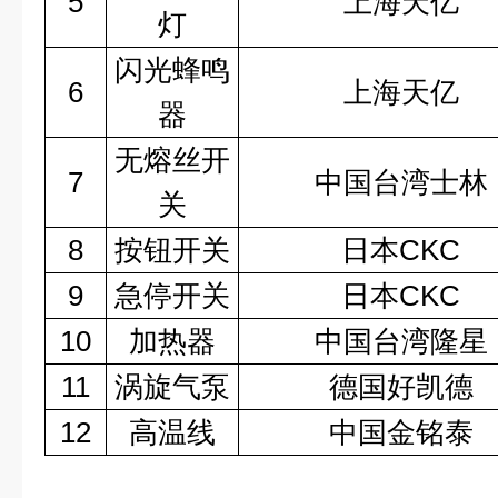
5
上海天亿
灯
闪光蜂鸣
6
上海天亿
器
无熔丝开
7
中国台湾士林
关
8
按钮开关
日本CKC
9
急停开关
日本CKC
10
加热器
中国台湾隆星
11
涡旋气泵
德国好凯德
12
高温线
中国金铭泰