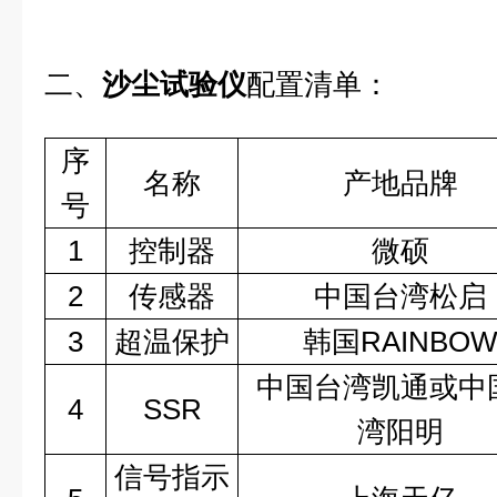
二、
沙尘试验仪
配置清单：
序
名称
产地品牌
号
1
控制器
微硕
2
传感器
中国台湾松启
3
超温保护
韩国RAINBO
中国台湾凯通或中
4
SSR
湾阳明
信号指示