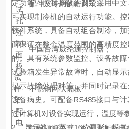
定功能。控制参数的设定采用中文
配件及专用的密封软塞
试
可实现制冷机的自动运行功能。控
孔
软件系统，具备自动组合制冷，加
控
制
而保证在整个温度范围的高精度控
中国台湾威纶通控制器；
面
的。具有系统参数监控、设备故障
板
试验箱发生异常故障时，自动显示
试
提示故障处理对策，并同时记录在
样
不锈钢网状隔板
设备病史。可配备RS485接口与
架
配
过计算机对设备实现运行，温度等
电
2、 显示器：7英寸16位真彩触摸屏
总电源断路器、控制器、配电