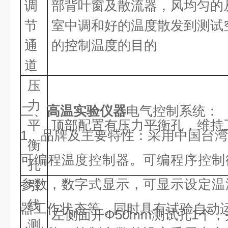
调
部背叶窗及散流器，风均匀的
节
室中调和好的温度散发到测试
通
的控制温度的目的
道
压
力
二、
高温实验仪器
电气控制系统：
平
顶部配置有压力平衡孔，维持
1、品牌及主要特性：采用中国台
衡
可编程温度控制器。可编程序控制
孔
参数，数字式显示，可显示设定温
引
线
器工作状态等，同时具有试验自动运
左侧面开Φ50mm测试孔1个
测