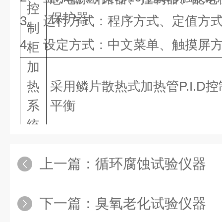
控
保护器
3、 运行方式：程序方式、定值方
制
4、 设定方式：中文菜单、触摸屏
柜
加
热
采用鳞片散热式加热管
P.I.
系
平衡
统
上一篇：
循环腐蚀试验仪器
下一篇：
臭氧老化试验仪器