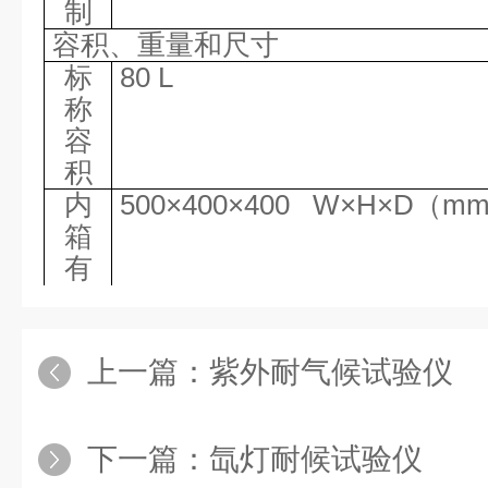
制
容积、重量和尺寸
标
80 L
称
容
积
内
500×400×400 W×H×D（m
箱
有
效
尺
寸
上一篇：
紫外耐气候试验仪
外
約
1200×2063×1550 W×H
形
空
下一篇：
氙灯耐候试验仪