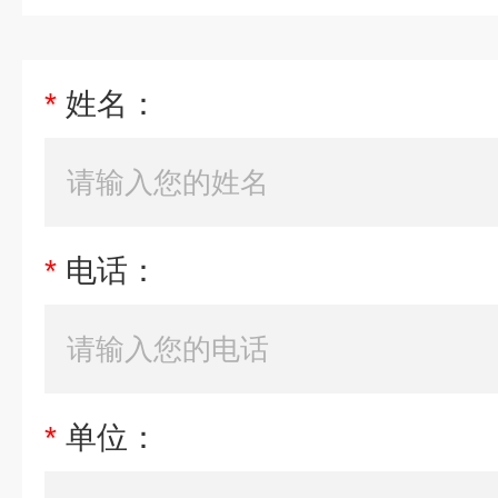
间
重
550㎏
量
噪
75db以内（离机台正面1米并
*
姓名：
音
最
27.5KW
大
功
率
*
电话：
最
33A
大
电
流
*
单位：