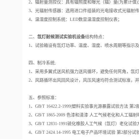
2、辐射量测控仪：具有辐照度和曝光（辐）量(为累计值
3、光辐射传感器：选用进口件组装的光电接收式光辐射
4、温湿度控制系统：LED数显温湿度控制仪表；
二、
氙灯耐候测试实验机设备
结构特点：
1、试验箱设有氙灯功率、温度、湿度、喷水周期等指示
四、制冷系统;
1、
采用多翼式送风机强力送风循环，避免任何死角，氙
2、风路循环出风回风设计，风压风速均符合测试标准，
五、参照标准：
1、GB/T 16422.2-1999|塑料实验事光源暴露试验方法 
2、GB/T 1865-2009 色漆和清漆 人工气候老化和人工
3、GB/T 12831-1991硫化橡胶人工气候（氙灯）老化试验
4、GB/T 2424.14-1995 电工电子产品环境试验 第2