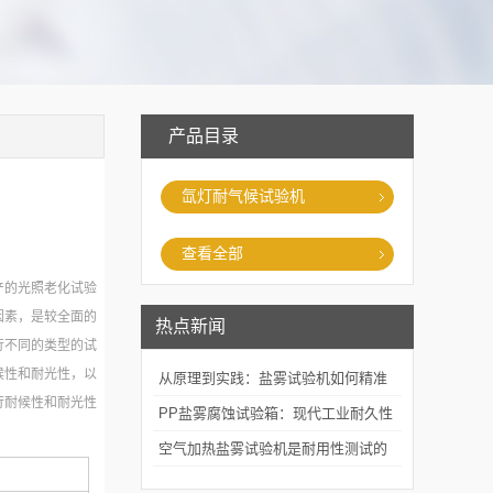
产品目录
氙灯耐气候试验机
查看全部
产的光照老化试验
因素，是较全面的
热点新闻
行不同的类型的试
候性和耐光性，以
从原理到实践：盐雾试验机如何精准
行耐候性和耐光性
模拟海洋腐蚀环境？
PP盐雾腐蚀试验箱：现代工业耐久性
。
评价的关键技术装备
空气加热盐雾试验机是耐用性测试的
重要工具