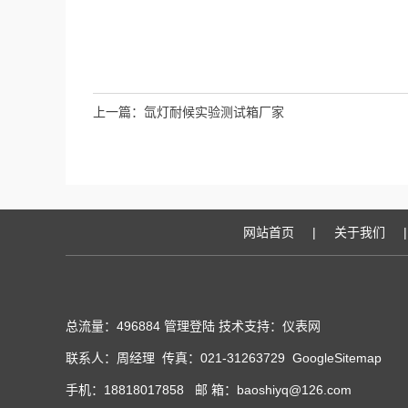
上一篇：
氙灯耐候实验测试箱厂家
网站首页
|
关于我们
|
总流量：496884
管理登陆
技术支持：
仪表网
联系人：周经理 传真：021-31263729
GoogleSitemap
手机：18818017858 邮 箱：baoshiyq@126.com