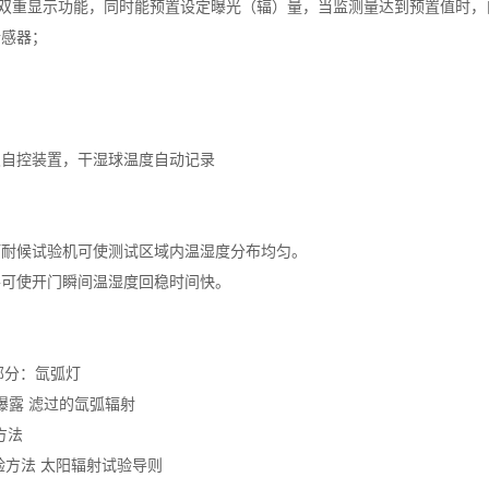
)双重显示功能，同时能预置设定曝光（辐）量，当监测量达到预置值时，
传感器；
及自控装置，干湿球温度自动记录
灯耐候试验机可使测试区域内温湿度分布均匀。
并可使开门瞬间温湿度回稳时间快。
第2部分：氙弧灯
辐射曝露 滤过的氙弧辐射
方法
部分试验方法 太阳辐射试验导则