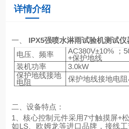
详情介绍
一、
IPX5强喷水淋雨试验机
测试仪
AC380V±10% ；
电压、频率
+保护地线
装机功率
3.0kW
保护地线接地
保护地线接地电阻
电阻
二、设备特点：
1、核心控制元件采用7寸触摸屏+松
如LS、欧姆龙等进口品牌，接线