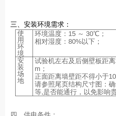
三、安装环境需求：
使
环境温度：15 ～ 30℃；
用
相对湿度：80%以下；
环
境
安
试验机左右及后侧壁板距离
装
m；
场
正面距离墙壁距不得小于10
地
请参照尾页结构尺寸图：确
等,是否能通行，以免影响
四、供电条件：