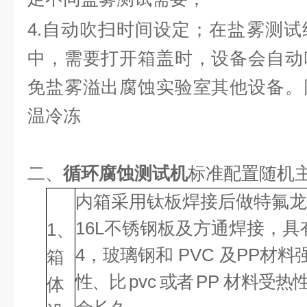
4.
自动吹扫时间设定；在盐雾测试
中，需要打开箱盖时，设备会自动
免盐雾溢出腐蚀实验室其他设备。
温冷冻
​​二、
循环腐蚀测试机
标准配置随机
内箱采用钛板焊接后做特氟龙
16L不锈钢板及方通焊接
，
具
1、
4，
玻璃钢和
PVC
及PP
材料
箱
性、比
pvc
或者
PP
材料受热性
体