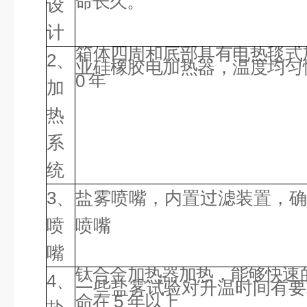
命长久。
设
计
箱体四周和底部具有电热毯式
2、
业硅橡胶电加热器，温
度均匀
0
年
加
热
系
统
3、
盐雾喷嘴，内置过滤装置，
喷
喷嘴
嘴
钛合金加热器加热，能够快速
4、
一些盐雾试验对升温时
间有要
命在
5
年以上