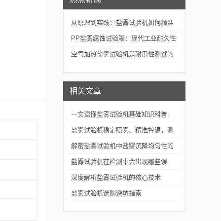
从原理到实践：盐雾试验机如何精准
模拟海洋腐蚀环境？
PP盐雾腐蚀试验箱：现代工业耐久性
评价的关键技术装备
空气加热盐雾试验机是耐用性测试的
重要工具
相关文章
一文读懂盐雾试验机基础知识科普
盐雾试验机稳定喷雾、精准控温，测
试更可靠
解密盐雾试验机中盐雾沉降均匀性的
控制奥秘
盐雾试验机在检测中会出现哪些误
差？如何避免？
深度解析盐雾试验机的核心技术
盐雾试验机选购避坑指南