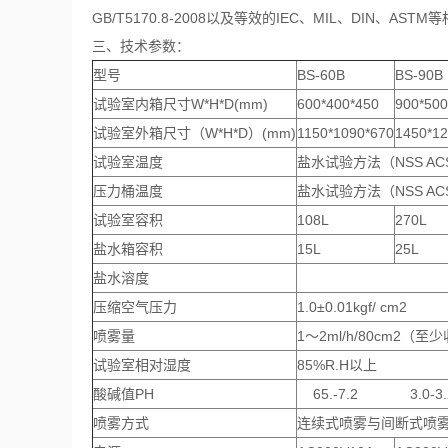
GB/T5170.8-2008以及等效的IEC、MIL、DIN、AST
三、技术参数：
型号
BS-60B
BS-90B
试验室内箱尺寸W*H*D(mm)
600*400*450
900*500
试验室外箱尺寸（W*H*D）(mm)
1150*1090*670
1450*12
试验室温度
盐水试验方法（NSS AC
压力桶温度
盐水试验方法（NSS AC
试验室容积
108L
270L
盐水箱容积
15L
25L
盐水溶度
压缩空气压力
1.0±0.01kgf/ cm2
喷雾量
1～2ml/h/80cm2
试验室相对湿度
85%R.H以上
酸碱值PH
65.-7.2 3.0-3.
喷雾方式
连续式喷雾与间断式喷