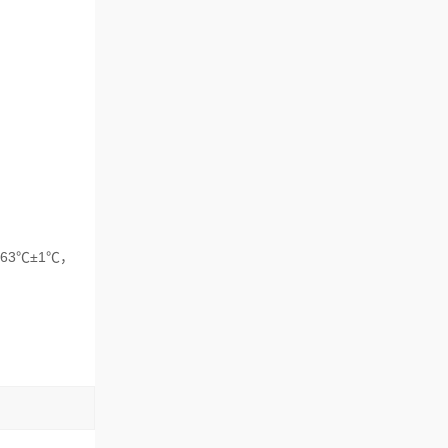
63℃±1℃，