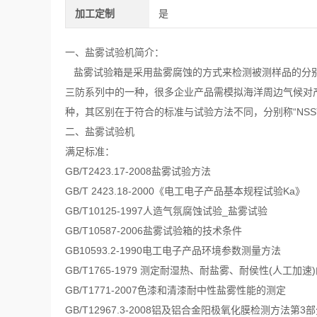
加工定制
是
一、盐雾试验机简介：
盐雾试验箱是采用盐雾腐蚀的方式来检测被测样品的分别
三防系列中的一种，很多企业产品需模拟海洋周边气候对
种，其区别在于符合的标准与试验方法不同，分别称“NSS
二、盐雾试验机
满足标准：
GB/T2423.17-2008盐雾试验方法
GB/T 2423.18-2000《电工电子产品基本规程试验Ka》
GB/T10125-1997人造气氛腐蚀试验_盐雾试验
GB/T10587-2006盐雾试验箱的技术条件
GB10593.2-1990电工电子产品环境参数测量方法
GB/T1765-1979 测定耐湿热、耐盐雾、耐侯性(人工加
GB/T1771-2007色漆和清漆耐中性盐雾性能的测定
GB/T12967.3-2008铝及铝合金阳极氧化膜检测方法第