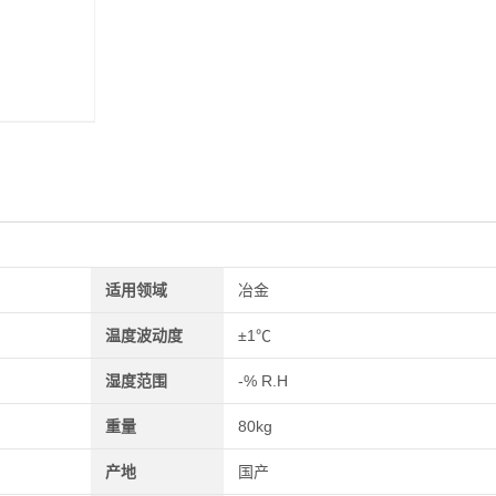
适用领域
冶金
温度波动度
±1℃
湿度范围
-% R.H
重量
80kg
产地
国产