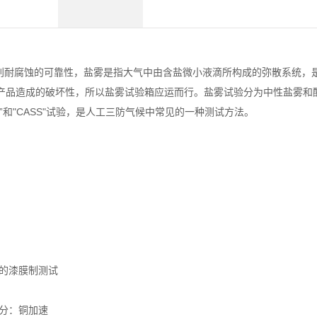
耐腐蚀的可靠性，盐雾是指大气中由含盐微小液滴所构成的弥散系统，
产品造成的破坏性，所以盐雾试验箱应运而行。盐雾试验分为中性盐雾和
”和"CASS"试验，是人工三防气候中常见的一种测试方法。
速)的漆膜制测试
3部分：铜加速