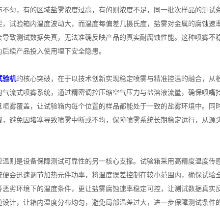
布不匀，有的区域盐雾浓度过高，有的则浓度不足，同一批次样品的测试
足，试验箱内温度波动大，而温度每偏差几摄氏度，盐雾对金属的腐蚀速
会导致测试数据失真，无法准确反映产品的真实耐腐蚀性能。这种喷雾不
为后续产品投入使用埋下安全隐患。
试验机
的核心突破，在于以技术创新实现稳定喷雾与精准控温的融合，从
的气流式喷雾系统，通过精密调控压缩空气压力与盐溶液流量，确保喷嘴
且喷雾覆盖，让试验箱内每个位置的样品都能处于一致的盐雾环境中。同
留，避免因堵塞导致喷雾中断或不均，保障喷雾系统长期稳定运行，从源
则是设备保障测试可靠性的另一核心支撑。试验箱采用高精度温度传感
统便会迅速调节加热元件功率，将温度误差控制在较小范围内，确保试验
等恶劣环境下的温度条件，更让盐雾腐蚀速率稳定可控，让测试数据真实
道设计，让箱内温度分布均匀，避免局部温差过大，进一步保障测试条件