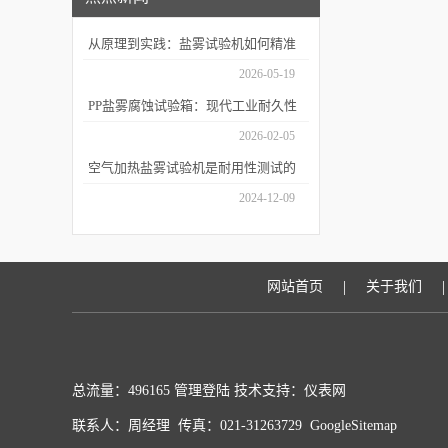
从原理到实践：盐雾试验机如何精准
模拟海洋腐蚀环境？
2026-05-19
PP盐雾腐蚀试验箱：现代工业耐久性
评价的关键技术装备
2026-02-05
空气加热盐雾试验机是耐用性测试的
重要工具
2024-12-09
|
|
网站首页
关于我们
总流量：496165
管理登陆
技术支持：
仪表网
联系人：周经理 传真：021-31263729
GoogleSitemap