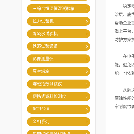
稳定喷雾
三综合恒温恒湿试验箱
涂层、底
拉力试验机
帮助企业
海上平台
冷凝水试验机
防护方案
跌落试验设备
在电子元
影像测量仪
能，避免
真空烘箱
能，也依
熔融指数测试仪
从解决传
便携式滤料检测仪
腐蚀性能
牢耐腐蚀
ROHS2.0
金相系列