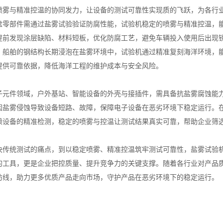
与精准控温的协同发力，让设备的测试可靠性实现质的飞跃，为各行业
盘零部件需通过盐雾试验验证防腐性能，试验机稳定的喷雾与精准控温，
提前发现涂层缺陷、材料短板，优化防腐工艺，避免车辆投入使用后出现
、船舶的钢结构长期浸泡在盐雾环境中，试验机通过精准复刻海洋环境，
提供可靠依据，降低海洋工程的维护成本与安全风险。
件领域，户外基站、智能设备的外壳与接插件，需具备抗盐雾腐蚀能力
因盐雾侵蚀导致设备短路、故障，保障电子设备在恶劣环境下稳定运行。
赖设备的精准检测，稳定的喷雾与控温让测试结果真实可靠，帮助企业筛
统测试的痛点，到以稳定喷雾、精准控温筑牢测试可靠性，盐雾试验机
的工具，更是企业把控质量、提升竞争力的关键支撑。随着各行业对产品
防线，助力更多优质产品走向市场，守护产品在恶劣环境下的稳定运行。