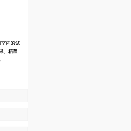
到室内的试
果。箱盖
。