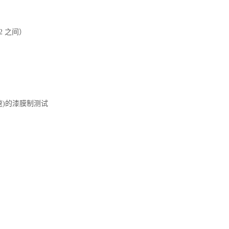
2 之间）
加速)的漆膜制测试