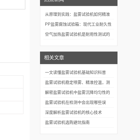
从原理到实践：盐雾试验机如何精准
模拟海洋腐蚀环境？
PP盐雾腐蚀试验箱：现代工业耐久性
评价的关键技术装备
空气加热盐雾试验机是耐用性测试的
重要工具
相关文章
一文读懂盐雾试验机基础知识科普
盐雾试验机稳定喷雾、精准控温，测
试更可靠
解密盐雾试验机中盐雾沉降均匀性的
控制奥秘
盐雾试验机在检测中会出现哪些误
差？如何避免？
深度解析盐雾试验机的核心技术
盐雾试验机选购避坑指南