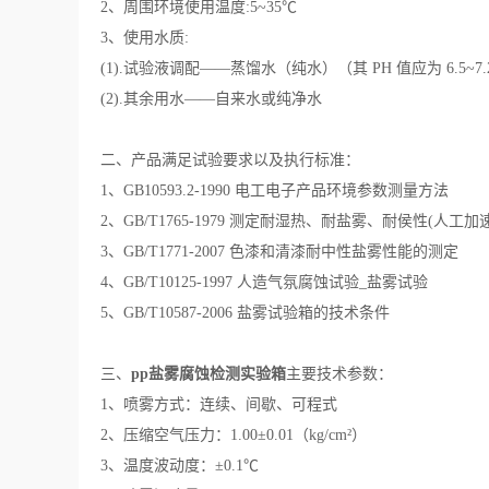
2、周围环境使用温度:5~35℃
3、使用水质:
(1).试验液调配——蒸馏水（纯水）（其 PH 值应为 6.5~7.
(2).其余用水——自来水或纯净水
二、产品满足试验要求以及执行标准：
1、GB10593.2-1990 电工电子产品环境参数测量方法
2、GB/T1765-1979 测定耐湿热、耐盐雾、耐侯性(人工
3、GB/T1771-2007 色漆和清漆耐中性盐雾性能的测定
4、GB/T10125-1997 人造气氛腐蚀试验_盐雾试验
5、GB/T10587-2006 盐雾试验箱的技术条件
三、
pp盐雾腐蚀检测实验箱
主要技术参数：
1、喷雾方式：连续、间歇、可程式
2、压缩空气压力：1.00±0.01（kg/cm²）
3、温度波动度：±0.1℃