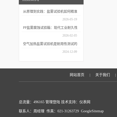
从原理到实践：盐雾试验机如何精准
模拟海洋腐蚀环境？
2026-05-19
PP盐雾腐蚀试验箱：现代工业耐久性
评价的关键技术装备
2026-02-05
空气加热盐雾试验机是耐用性测试的
重要工具
2024-12-09
网站首页
关于我们
|
|
总流量：496165
管理登陆
技术支持：
仪表网
联系人：周经理 传真：021-31263729
GoogleSitemap