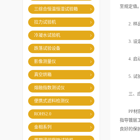
至规定值
三综合恒温恒湿试验箱
拉力试验机
2. 样
冷凝水试验机
3. 设
跌落试验设备
4. 启
影像测量仪
真空烘箱
5. 试
熔融指数测试仪
三、应
便携式滤料检测仪
PP材质
ROHS2.0
指导镀层
金相系列
良好的保