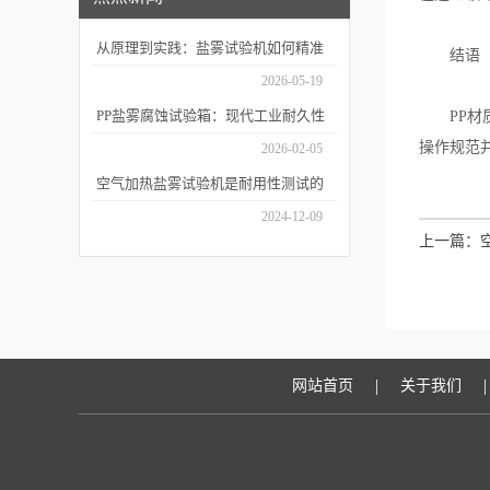
从原理到实践：盐雾试验机如何精准
结语
模拟海洋腐蚀环境？
2026-05-19
PP盐雾腐蚀试验箱：现代工业耐久性
PP材质
操作规范
评价的关键技术装备
2026-02-05
空气加热盐雾试验机是耐用性测试的
重要工具
2024-12-09
上一篇：
|
|
网站首页
关于我们