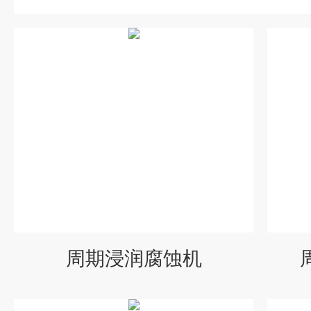
周期浸润腐蚀机