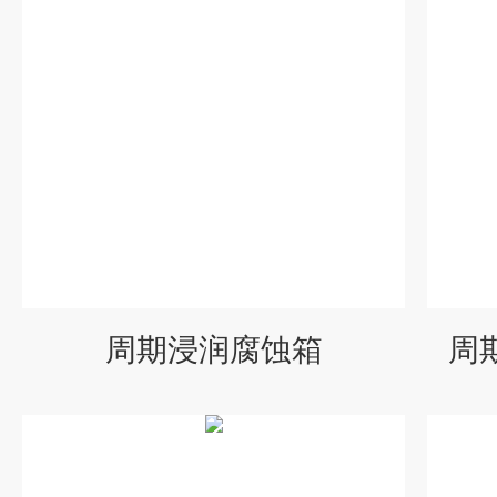
周期浸润腐蚀箱
周