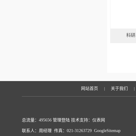
科研
网站首页
关于我们
|
|
总流量：495656
管理登陆
技术支持：
仪表网
联系人：周经理 传真：021-31263729
GoogleSitemap