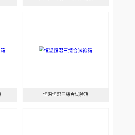
箱
恒温恒湿三综合试验箱