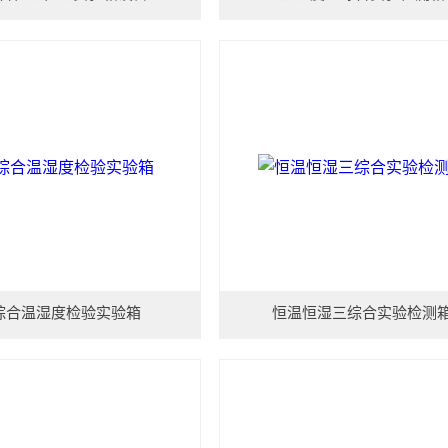
综合温湿度检验实验箱
恒温恒湿三综合实验检测