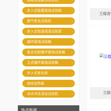
周期浸润腐蚀试验机
步入式盐雾腐蚀试验舱
三综合
换气老化试验机
步入式恒温恒湿试验室
循环腐蚀试验箱
复合式耐循环腐蚀试验箱
立式循环腐蚀试验箱
步入式老化房
纳米加热板
三综
冰水冲击浸没试验机
热点新闻